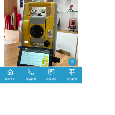
网站首页
电话咨询
在线留言
微信咨询
相关标签：
南方安卓全站仪
,
上一条：
百色华测激光rtk 型号M10L