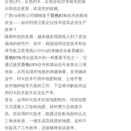
百色GPS
，百色RTK，百色全站仪等相关的展
示和信息更新，欢迎您的收藏。
广西rtk销售公司聊聊基于
百色RTK
技术的精准
农业——如何利用卫星定位技术提高农业生产
效率？
随着科技的发展，越来越多我国投入到了农业
领域的研究中。其中，根据地理信息技术和全
球导航卫星系统(GNSS)的准确农业备受瞩目。
百色RTK
理论是其中的一种重要手段之一，它
通过接受
百色GPS
信号和基站信号来算出三维
坐标，从而实现对地形的准确测量。在准确农
业中，RTK技术可用作地图制做、土地平整、
农作物种植等方面的工作。下边将详解如何运
用RTK技术提升农业生产率。
首先，运用RTK技术实现地图制作。传统绘图
方式需要人工绘制地图，耗时费力且精度不
高。而采用RTK技术，能通过收集地面特点点
三角坐标值，一键生成高精度的地图。这样不
但提高了工作效率，还能够降低误差率。