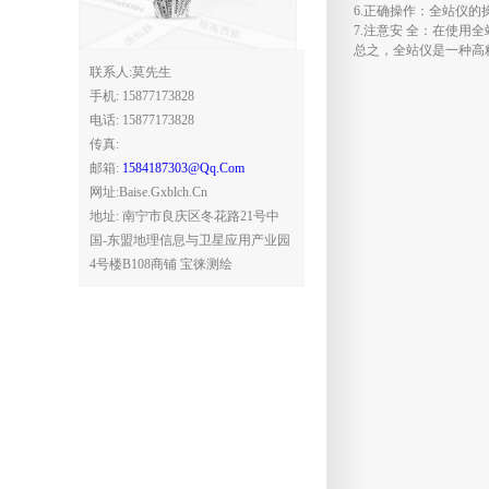
6.正确操作：全站仪
7.注意安 全：在使
总之，全站仪是一种高
联系人:莫先生
手机: 15877173828
电话: 15877173828
传真:
邮箱:
1584187303@qq.com
网址:baise.gxblch.cn
地址: 南宁市良庆区冬花路21号中
国-东盟地理信息与卫星应用产业园
4号楼B108商铺 宝徕测绘