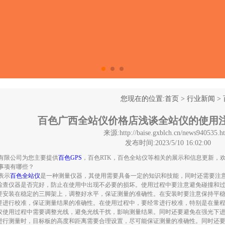
您现在的位置:
首页
>
行业新闻
>
百色广西全站仪价格店浅谈全站仪的使用
来源:http://baise.gxblch.cn/news940535.h
发布时间:2023/5/10 16:02:00
有限公司为您主要提供
百色GPS
，百色RTK，百色全站仪等相关的展示和信息更新，
事项有哪些？
表示
百色全站仪
是一种测量仪器，其使用需要具备一定的知识和技能，同时还需要注
要检查仪器是否完好，防止在使用中出现不必要的损坏。使用过程中要注意避免碰撞和
需要安装在稳定的三脚架上，调整好水平，保证测量的准确性。在安装时要注意保持平
前要进行校准，保证测量结果的准确性。在使用过程中，要经常进行校准，特别是在量
站仪使用过程中需要调整光线，避免光线干扰，影响测量结果。同时还要避免在强光下
在进行测量时，目标板的高度和距离需要合理设置，尽可能保证测量的准确性。同时还