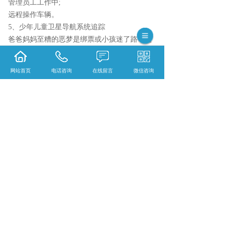
管理员工工作中;
远程操作车辆。
5、少年儿童卫星导航系统追踪
爸爸妈妈至糟的恶梦是绑票或小孩迷了路，这
儿的GPS追踪变的很有效。少年儿童GPS跟踪
器是了解准确少年儿童区域的常用工具，它将
网站首页
电话咨询
在线留言
微信咨询
有助于处理绑票，漂泊或行为障碍。GPS（卫
星导航系统）技术性由美国于1973年发布，供
美国军队应用，并且于1995年多方位交付使
用。他在1980年代允许其用以民用型。现如
今，它普遍使用，适合于商业服务或者个人追
踪要求，父母总是发觉应用GPS追踪开展少年
儿童监管更方便。
少年儿童GPS跟踪器是一种中小型监管实用工
具，要放在袋子或挎包中，不容易引起关注。
少年儿童GPS追踪容许持续追踪准确的少年儿
童部位，并且在按住SOS按键时接受信息。少
年儿童GPS追踪越来越越来越受欢迎，而且由
于较大带来的好处与使用又简单又普遍使用。