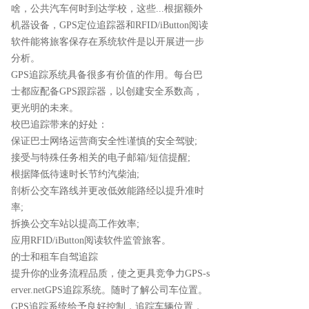
啥，公共汽车何时到达学校，这些...根据额外
机器设备，GPS定位追踪器和RFID/iButton阅读
软件能将旅客保存在系统软件是以开展进一步
分析。
GPS追踪系统具备很多有价值的作用。每台巴
士都应配备GPS跟踪器，以创建安全系数高，
更光明的未来。
校巴追踪带来的好处：
保证巴士网络运营商安全性谨慎的安全驾驶;
接受与特殊任务相关的电子邮箱/短信提醒;
根据降低待速时长节约汽柴油;
剖析公交车路线并更改低效能路经以提升准时
率;
拆换公交车站以提高工作效率;
应用RFID/iButton阅读软件监管旅客。
的士和租车自驾追踪
提升你的业务流程品质，使之更具竞争力GPS-s
erver.netGPS追踪系统。随时了解公司车位置。
GPS追踪系统给予良好控制，追踪车辆位置，