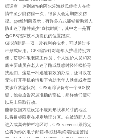
据调查，达到60%的阿尔茨海默氏症病人在病
情中至少能彷徨一次，很多人会定期数次彷
徨。gps经销商表示，有许多方式能够帮助老人
防止迷了路并减少“查找时间”，其中之一是
百
色GPS
跟踪技术所提供的位置跟踪。
GPS追踪是一项非常有利的技术，可以通过多
种形式应用。GPS追踪针对老年人护理特别方
便，它容许敬老院工作员，个人医护人员和家
庭主要成员在老人迷了路或疑惑时轻轻松松寻
找她们。这是一种迅速有效的办法，还可以在
无法打开手机的情形下协助老年人跌倒或者需
要诊疗紧急状况。GPS追踪设备有一个SOS按
键，他会通告家属准确的部位，那样他们便可
以马上采取行动。
能够数据方法设定不规则形状和尺寸的地区，
以将目标限定在规定地理分区。在被追踪人员
进入或离去护栏地区时，GPS-server.net跟踪定
位将为你的电子邮箱和/或移动终端推送警报