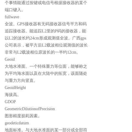
个事情能通过按键或电信号根据接收器的某个
端口键入。
fullwave
全波。GPS接收器有无码接收器信号平方和码
追踪接收器。能追踪L2里的P码的接收器，能
以L2的波长约24cm形成观测值全波。广西gps
公司表示，被平方后L2载波相位观测值的波长
非常与L2载波相位原波长的一半约12cm。
Geoid
大地水准面。一个特殊重力等位面，能够称之
为平均海水面以及在大陆中的拓宽，该面随处
与重力方向竖直。
GeoidHeight
海拔高。
GDOP
GeometricDilutionofPrecision
图形精度损耗因素。
geodeticdatum
地面标准。与大地水准面的某一部分或全部符