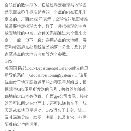
合较好的数学型体。它通过界定椭球与地球当
然表面被称作标准起点的一个点的内在联系来
定义的。广西gps公司表示，全球性的地面标准
通常要特定椭球大小、样子，并把椭球的中点
放置地球的中点。这种关系能通过六个量来决
定，一般（但不一直）选用起点的大地经、层
面和标高起点处垂线偏差的两个分量，及其起
点至某点的大地方向角等六个参数。
GPS
美国国 防部DoD-DepartmentofDefence建立的卫
星导航系统（GlobalPositioningSystem）。该系
统由位于地球高轨道里的24颗卫星所组成，根
据观察GPS卫星所发送的信号，接收器能够准
确地确定出本身位置。广西gps公司表示，接收
器即可以固定在地面上，还可以随着车子、航
天器或低轨卫星运动。GPS适合于上空、陆上
及其深海导航、绘图、测量，以及其它一些需
要准确定位的运用。