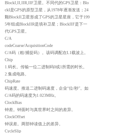
BlockI,II,IIR,IIF卫星。不同代的GPS卫星：Blo
ckI是GPS的原型卫星，从1978年逐渐发送；24
颗BlockII卫星形成了GPS的卫星星座，它于199
5年组成BlockIIR是填补卫星；BlockIIF是下一
代GPS卫星。
C/A
codeCoarse/AcquisitionCode
C/A码（粗/捕捉码）。该码调配在L1载波上。
Chip
1.码长。传输一位二进制码0或1所需的时长。
2.集成电路。
ChipRate
码速度。推送二进制码速度，企业“位/秒”。如
C/A码的码速度为1.023MHz。
ClockBias
钟差。钟面时与真世界时之间的差异。
ClockOffset
钟误差。两部钟读值上的差异。
CycleSlip