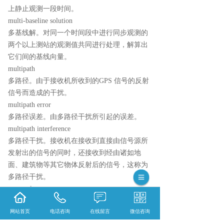
上静止观测一段时间。
multi-baseline solution
多基线解。对同一个时间段中进行同步观测的
两个以上测站的观测值共同进行处理，解算出
它们间的基线向量。
multipath
多路径。由于接收机所收到的GPS 信号的反射
信号而造成的干扰。
multipath error
多路径误差。由多路径干扰所引起的误差。
multipath interference
多路径干扰。接收机在接收到直接由信号源所
发射出的信号的同时，还接收到经由诸如地
面、建筑物等其它物体反射后的信号，这称为
多路径干扰。
narrow lane
窄巷观测值。L1 与L2 的一种线性组合，即L1+
网站首页
电话咨询
在线留言
微信咨询
L2。该种组合有利于消除电离层折射的影响该