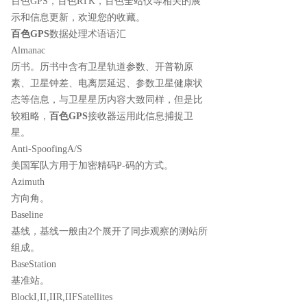
百色GPS
，百色RTK，百色全站仪等相关的展
示和信息更新，欢迎您的收藏。
百色GPS
数据处理术语语汇
Almanac
历书。历书中含有卫星轨道参数、开普勒原
素、卫星钟差、电离层延迟、参数卫星健康状
态等信息，与卫星星历内容大致同样，但是比
较粗略，
百色GPS
接收器运用此信息捕捉卫
星。
Anti-SpoofingA/S
美国军队方用于加密精码P-码的方式。
Azimuth
方向角。
Baseline
基线，基线一般由2个展开了同歩观察的测站所
组成。
BaseStation
基准站。
BlockI,II,IIR,IIFSatellites