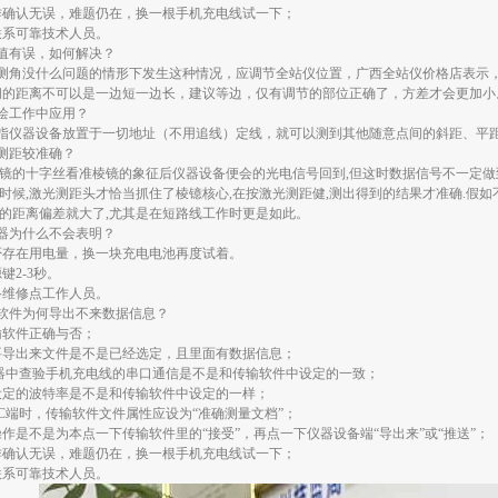
作确认无误，难题仍在，换一根手机充电线试一下；
联系可靠技术人员。
值有误，如何解决？
测角没什么问题的情形下发生这种情况，应调节全站仪位置，广西全站仪价格店表示，原则
间的距离不可以是一边短一边长，建议等边，仅有调节的部位正确了，方差才会更加小
绘工作中应用？
指仪器设备放置于一切地址（不用追线）定线，就可以测到其他随意点间的斜距、平
测距较准确？
远镜的十字丝看准棱镜的象征后仪器设备便会的光电信号回到,但这时数据信号不一定做
时候,激光测距头才恰当抓住了棱镱核心,在按激光测距健,测出得到的结果才准确.假
间的距离偏差就大了,尤其是在短路线工作时更是如此。
器为什么不会表明？
否存在用电量，换一块充电电池再度试着。
键2-3秒。
络维修点工作人员。
软件为何导出不来数据信息？
输软件正确与否；
要导出来文件是不是已经选定，且里面有数据信息；
配器中查验手机充电线的串口通信是不是和传输软件中设定的一致；
设定的波特率是不是和传输软件中设定的一样；
C端时，传输软件文件属性应设为“准确测量文档”；
作是不是为本点一下传输软件里的“接受”，再点一下仪器设备端“导出来”或“推送”；
作确认无误，难题仍在，换一根手机充电线试一下；
联系可靠技术人员。