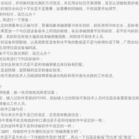
目全站仪，并切换到激光测距方式情况，并且用全站仪开展调整，直至认清被检查的项
查的项目全站仪十字丝是不是重叠，如重叠则同轴线，不然就要开始调节。
差特别大，该怎么办？
，再进行一下查验：
设定的测量单位正确与否，普遍现象准确测量10米长间距，斜距表明30米左右，是标准
的距离置放一个与仪器设备基本上同强的棱镜，各自准确测量平距和斜距，若平距与斜距
准，若斜距也有很大偏差或准确测量跳数，则联络可靠技术人员。
旋转设备和望眼镜，认真观察竖直角和水平角的数据是不是匀称增长或下降，广西全站
点清理仪器设备编码器。
备不可以激光测距，该怎么办？
然后再进行下列实际操作；
设定的反射体方式是不是和准确测量总体目标相匹配。
不是超限额，超限额则送至检修处校准。
联络可靠的技术人员根据联网查验减光电机和里外激光光路的工作状况。
？
用电量，换一块充电电池再度试着；
前，键入过软件更新的PIN码，假如键入过你联络可靠技术人员对仪器设备重新激活
维修点工作人员。
输软件正确与否；
要导出来文件是不是已经选定，且里面有数据信息；
配器中查验手机充电线的串口通信是不是和传输软件中设定的一致；
设定的波特率是不是和传输软件中设定的一样；
C端时，传输软件文件属性应设为“准确测量文档”；
作是不是为本点一下传输软件里的“接受”，再点一下仪器设备端“导出来”或“推送”；