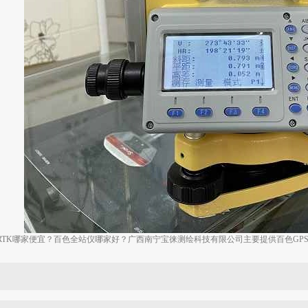
RTK哪家便宜？百色全站仪哪家好？广西南宁宝徕测绘科技有限公司主要提供百色GPS,百