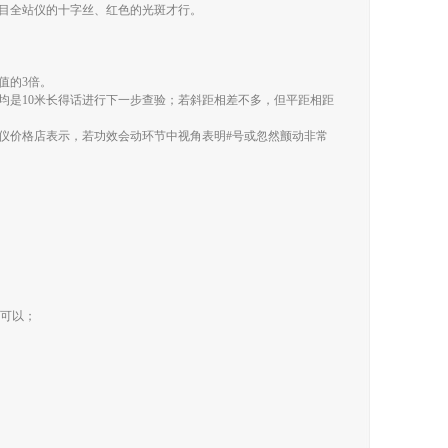
目全站仪的十字丝、红色的光斑才行。
值的3倍。
均是10米长得话进行下一步查验；若斜距相差不多，但平距相距
仪价格店表示，若功效会动环节中视角表明#号或忽然颤动非常
就可以；