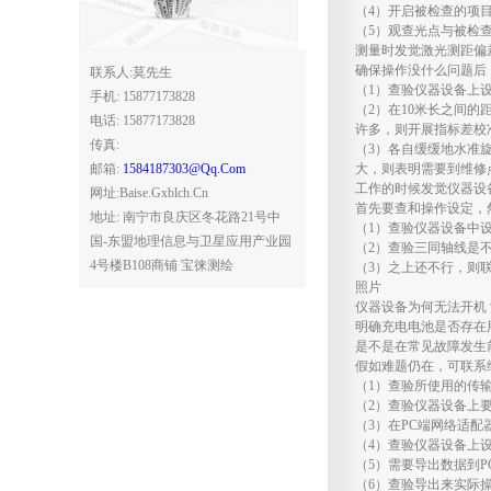
（4）开启被检查的项
（5）观查光点与被检
测量时发觉激光测距偏
确保操作没什么问题后
联系人:莫先生
（1）查验仪器设备上
手机: 15877173828
（2）在10米长之间
电话: 15877173828
许多，则开展指标差校
传真:
（3）各自缓缓地水准
邮箱:
1584187303@qq.com
大，则表明需要到维修
工作的时候发觉仪器设
网址:baise.gxblch.cn
首先要查和操作设定，
地址: 南宁市良庆区冬花路21号中
（1）查验仪器设备中
国-东盟地理信息与卫星应用产业园
（2）查验三同轴线是
4号楼B108商铺 宝徕测绘
（3）之上还不行，则
照片
仪器设备为何无法开机
明确充电电池是否存在
是不是在常见故障发生
假如难题仍在，可联系
（1）查验所使用的传
（2）查验仪器设备上
（3）在PC端网络适
（4）查验仪器设备上
（5）需要导出数据到P
（6）查验导出来实际操