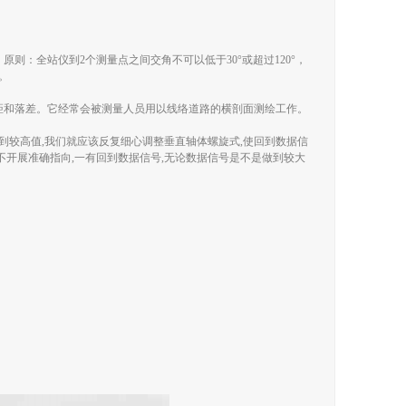
：全站仪到2个测量点之间交角不可以低于30°或超过120°，
。
距和落差。它经常会被测量人员用以线络道路的横剖面测绘工作。
到较高值,我们就应该反复细心调整垂直轴体螺旋式,使回到数据信
如不开展准确指向,一有回到数据信号,无论数据信号是不是做到较大