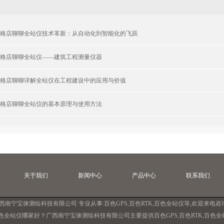
格店聊聊全站仪技术革新：从自动化到智能化的飞跃
格店聊聊全站仪——建筑工程测量仪器
格店聊聊详解全站仪在工程建设中的应用与价值
格店聊聊全站仪的基本原理与使用方法
关于我们
新闻中心
产品中心
联系我们
广西南宁宝徕测绘科技有限公司 专业从事:
百色GPS
,
百色RTK
,
百色全站仪
等,欢迎来电咨
色全站仪哪家好？广西南宁宝徕测绘科技有限公司主要提供百色GPS,百色RTK,百色全