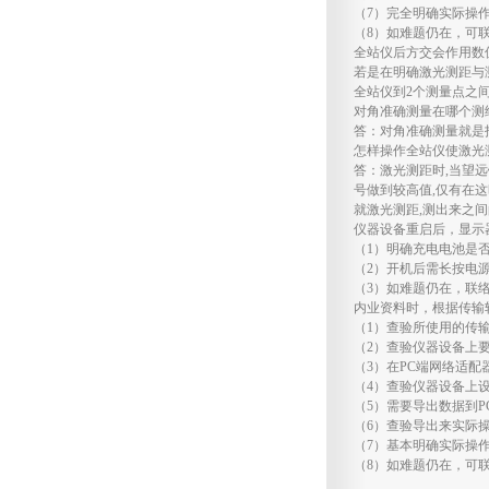
（7）完全明确实际操
（8）如难题仍在，可
全站仪后方交会作用数
若是在明确激光测距与
全站仪到2个测量点之
对角准确测量在哪个测
答：对角准确测量就是
怎样操作全站仪使激光
答：激光测距时,当望
号做到较高值,仅有在这
就激光测距,测出来之
仪器设备重启后，显示
（1）明确充电电池是
（2）开机后需长按电源
（3）如难题仍在，联
内业资料时，根据传输
（1）查验所使用的传
（2）查验仪器设备上
（3）在PC端网络适
（4）查验仪器设备上
（5）需要导出数据到P
（6）查验导出来实际操
（7）基本明确实际操
（8）如难题仍在，可