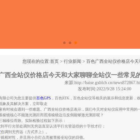
您现在的位置:
首页
>
行业新闻
>
百色广西全站仪价格店今天
广西全站仪价格店今天和大家聊聊全站仪一些常见
来源:http://baise.gxblch.cn/news872867.h
发布时间:2022/9/28 15:24:00
有限公司为您主要提供
百色GPS
，百色RTK，百色全站仪等相关的展示和信息更新，
现象及其解决方案，立即取走
家有时候会遇到一些难题。广西全站仪价格店表示，我们今天对全站仪应用中常用的
准棱镜核心不能激光测距而照准棱镜边沿反倒能够激光测距呢？
三轴移位而致。实际检验过程如下所示：
放到平行光管处调到无穷远直至认清平行光管远些的十字丝才行；
仪
也调到无穷远（方式齐上）。
目镜相对性，并且用小台灯点亮被查验全站仪的目镜。