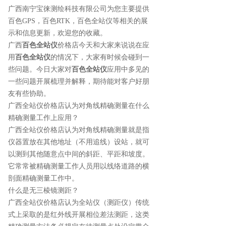
广西南宁宝徕测绘科技有限公司为您主要提供
百色GPS
，百色RTK，百色全站仪等相关的展
示和信息更新，欢迎您的收藏。
广西
百色全站仪
价格店今天和大家来说说在应
用
百色全站仪
的情况下，大家有时候会碰到一
些问题。今日大家对
百色全站仪
应用中多见的
一些问题开展梳理并解释，期待能对客户好朋
友有些协助。
广西全站仪价格店认为对角线精确测量在什么
精确测量工作上应用？
广西全站仪价格店认为对角线精确测量就是指
仪器置放在其他地址（不用追线）设站，就可
以测到其他随意点中间的斜距、平距和坡度。
它常常被精确测量工作人员用以线络道路的横
剖面精确测量工作中。
什么是无三棱镜测距？
广西全站仪价格店认为全站仪（测距仪）传统
式上采取的是红外线开展相位差法测距，这类