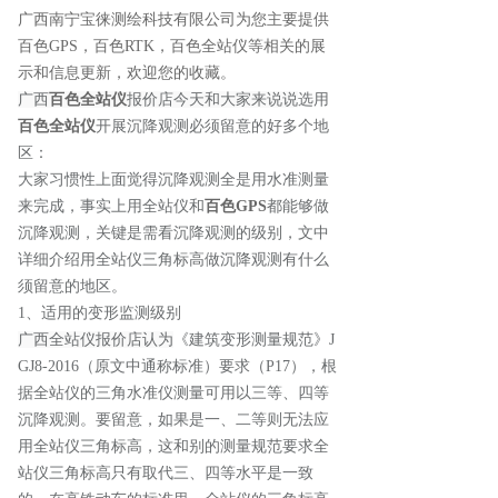
广西南宁宝徕测绘科技有限公司为您主要提供
百色GPS
，百色RTK，百色全站仪等相关的展
示和信息更新，欢迎您的收藏。
广西
百色全站仪
报价店今天和大家来说说
选用
百色全站仪
开展沉降观测必须留意的好多个地
区：
大家习惯性上面觉得沉降观测全是用水准测量
来完成，事实上用全站仪和
百色GPS
都能够做
沉降观测，关键是需看沉降观测的级别，文中
详细介绍用全站仪三角标高做沉降观测有什么
须留意的地区。
1、适用的变形监测级别
广西全站仪报价店认为
《建筑变形测量规范》J
GJ8-2016（原文中通称标准）要求（P17），根
据全站仪的三角水准仪测量可用以三等、四等
沉降观测。要留意，如果是一、二等则无法应
用全站仪三角标高，这和别的测量规范要求全
站仪三角标高只有取代三、四等水平是一致