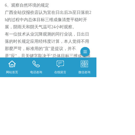
6、观察自然环境的规定
广西全站仪报价店认为
宜在日出后2h至日落前2
h的过程中内总体目标三维成像清楚平稳时开
展，阴雨天和阴天气温可24小时观察。
有一位技术从业沉降观测的同行业说，日出日
落的时长规定应用经纬度计算，本人觉得不用
那麼严苛，标准用的“宜”是提议，并不
是“应“，且关键字取决于“总体目标三维成像清
楚平稳”。
以上就是
广西全站仪报价店今天和大家来说说
网站首页
电话咨询
在线留言
微信咨询
选用全站仪开展沉降观测必须留意的好多个地
区，谢谢观看！