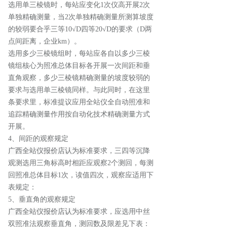
选用单三棱镜时，每站应变化1次仪高开展2次
单独精确测量，当2次单独精确测量所测算坡度
的较弱要合乎三等10√D四等20√D的要求（D两
点间距离，企业km）。
选用多少三棱镜组时，每站应各自以多少三棱
镜组核心为照准总体目标各开展一次间距和垂
直角观察，多少三棱镜精确测量的坡度较弱的
要求与选用单三棱镜同样。与此同时，在这里
条要求里，标准提议应用全站仪全自动照准和
追踪精确测量作用按自动化技术精确测量方式
开展。
4、间距的观察规定
广西全站仪报价店认为
标准要求，三四等沉降
观测选用三角标高时相距应观察2个测回，每测
回照准总体目标1次，读值四次，观察应适用下
表规定：
5、垂直角的观察规定
广西全站仪报价店认为
标准要求，应选用中丝
双照准法观察垂直角，测回数及限差见下表：