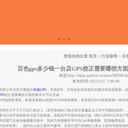
您现在的位置:
首页
>
行业新闻
>
百
百色gps多少钱一台店GPS校正需要哪些方
来源:http://baise.gxblch.cn/news780296.h
发布时间:2022/3/17 3:00:00
有限公司为您主要提供
百色GPS
，百色RTK，百色全站仪等相关的展示和信息更新，
PS
校正需要哪些方面的要求才可以完成：
沒有内地坐标系统，机器设备默认的是WGS84坐标系统，务必校正到与地形图相一致的
布的不少于三个已知三角点上（这时选择的三角点应尽量遍及在工作中范围的四周）
果与已知平面坐标求出双方的差值，并取其平均值作的改正值（因GARMIN公司生
有轮胎气压标准确测量功效外，别的几种规格型号均为gps准确测量、其准确度较低，
均沒有伤害），这时以上改正预作为参考。②在已进行观测的三角点上把信号接收器