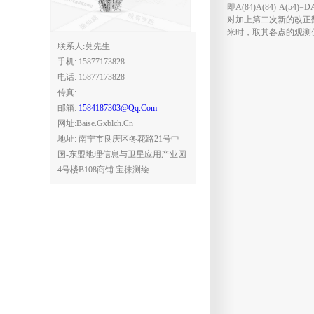
即a(84)a(84)-A(54)
对加上第二次新的改正
米时，取其各点的观测
联系人:莫先生
手机: 15877173828
电话: 15877173828
传真:
邮箱:
1584187303@qq.com
网址:baise.gxblch.cn
地址: 南宁市良庆区冬花路21号中
国-东盟地理信息与卫星应用产业园
4号楼B108商铺 宝徕测绘