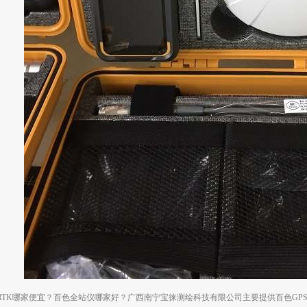
RTK哪家便宜？百色全站仪哪家好？广西南宁宝徕测绘科技有限公司主要提供百色GPS,百