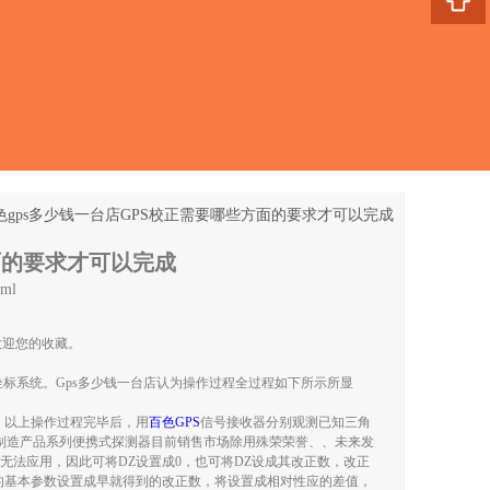
色gps多少钱一台店GPS校正需要哪些方面的要求才可以完成
面的要求才可以完成
tml
欢迎您的收藏。
坐标系统。gps多少钱一台店认为操作过程全过程如下所示所显
，以上操作过程完毕后，用
百色GPS
信号接收器分别观测已知三角
产制造产品系列便携式探测器目前销售市场除用殊荣荣誉、、未来发
无法应用，因此可将DZ设置成0，也可将DZ设成其改正数，改正
的基本参数设置成早就得到的改正数，将设置成相对性应的差值，