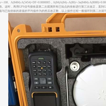
=DA=-108、α(8484)-Α(5454)=DF=0.0000005，a(84)a(84)--a(80)=-3α(84
数。这时，再用GPS信号接收器第二次观测所有已知点的坐标进行第三次改正，直到G
值与已知坐标的差值的平均值作为的然后改正数，以上操作过程一般循环到第二次就