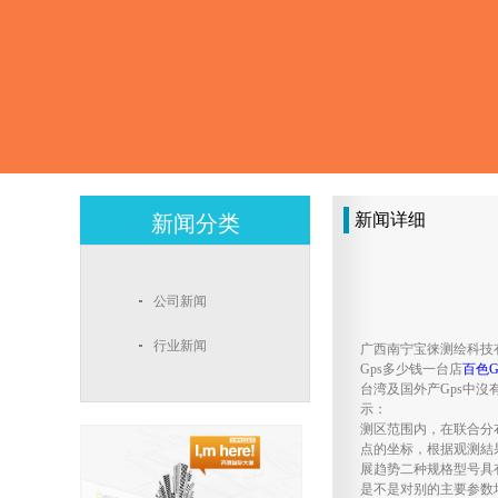
新闻详细
新闻分类
公司新闻
行业新闻
广西南宁宝徕测绘科技
Gps多少钱一台店
百色G
台湾及国外产gps中
示：
测区范围内，在联合分
点的坐标，根据观测結
展趋势二种规格型号具
是不是对别的主要参数