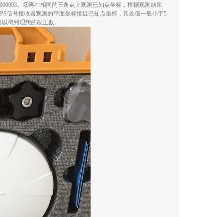
84)-Α(8080)=0.00000003。③再在相同的三角点上观测已知点坐标，根据观测結果
PS信号接收器观测的平面坐标接近已知点坐标，其差值一般小于5
可以得到理想的改正数。