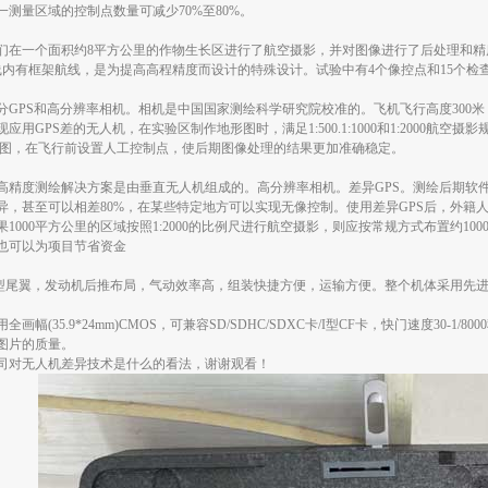
测量区域的控制点数量可减少70%至80%。
们在一个面积约8平方公里的作物生长区进行了航空摄影，并对图像进行了后处理和精
线内有框架航线，是为提高高程精度而设计的特殊设计。试验中有4个像控点和15个检
GPS和高分辨率相机。相机是中国国家测绘科学研究院校准的。飞机飞行高度300米，共
用GPS差的无人机，在实验区制作地形图时，满足1:500.1:1000和1:2000航空
地形图，在飞行前设置人工控制点，使后期图像处理的结果更加准确稳定。
。
高精度测绘解决方案是由垂直无人机组成的。高分辨率相机。差异GPS。测绘后期软件
异，甚至可以相差80%，在某些特定地方可以实现无像控制。使用差异GPS后，外籍
1000平方公里的区域按照1:2000的比例尺进行航空摄影，则应按常规方式布置约10
也可以为项目节省资金
型尾翼，发动机后推布局，气动效率高，组装快捷方便，运输方便。整个机体采用先
画幅(35.9*24mm)CMOS，可兼容SD/SDHC/SDXC卡/I型CF卡，快门速度30
图片的质量。
司对无人机差异技术是什么的看法，谢谢观看！