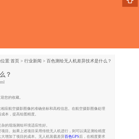
位置:
首页
>
行业新闻
>
百色测绘无人机差异技术是什么？
么？
tml
欢迎您的收藏。
取相应航空摄影图像的准确坐标和高程信息。在航空摄影图像处理
省成本，提高绘图精度。
复杂的现场测绘环境适应性好。
要项目。如果上述项目采用传统无人机进行，则可以满足测绘精度
大大增加了项目的成本。无人机装载差异
百色GPS
后，在精度要求