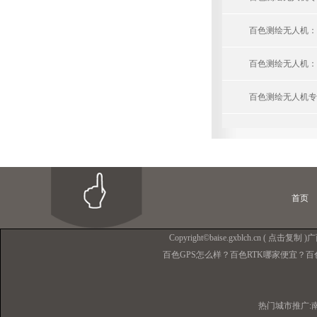
百色测绘无人机：
百色测绘无人机：
百色测绘无人机专
首页
Copyright©
baise.gxblch.cn
(
点击复制
)
百色GPS怎么样？百色RTK哪家便宜？百
热门城市推广: