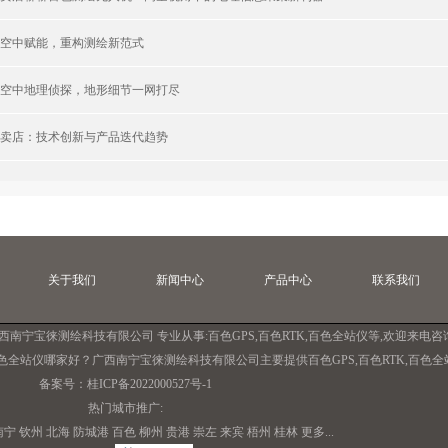
空中赋能，重构测绘新范式
空中地理侦探，地形细节一网打尽
卖店：技术创新与产品迭代趋势
关于我们
新闻中心
产品中心
联系我们
广西南宁宝徕测绘科技有限公司 专业从事:
百色GPS
,
百色RTK
,
百色全站仪
等,欢迎来电咨
色全站仪哪家好？广西南宁宝徕测绘科技有限公司主要提供百色GPS,百色RTK,百色全
备案号：
桂ICP备2022000527号-1
热门城市推广:
南宁
钦州
北海
防城港
百色
柳州
贵港
崇左
来宾
梧州
桂林
更多...