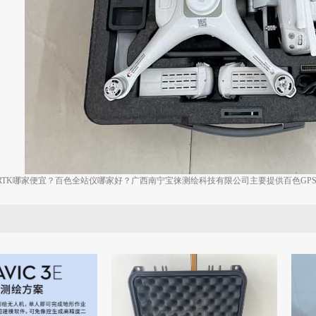
RTK哪家便宜？百色全站仪哪家好？广西南宁宝徕测绘科技有限公司主要提供百色GPS,百