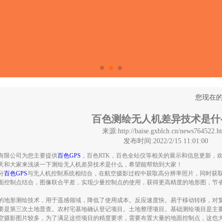
您现在的
百色测绘无人机差异技术是什
来源:http://baise.gxblch.cn/news764522.h
发布时间:2022/2/15 11:01:00
有限公司为您主要提供
百色GPS
，百色RTK，百色全站仪等相关的展示和信息更新，
天和大家来浅谈一下测绘无人机差异技术是什么，希望能帮助到大家！
分
百色GPS
与无人机控制系统相结合，在航空摄影过程中获取高分辨率照片，同时获
面控制点结合，图像联合平差，实现少量控制点的使用，获得更高精度的地形图，节
的地形测绘技术，用于遥感领域，降低了使用成本。反应速度快。易于移动转移，对
要是第三次土地普查。农村宅基地确认登记项目。土地整理项目。基础测绘项目是主
空摄影图片较多，为了满足这些项目的精度要求，需要布置大量的地面控制点，这也