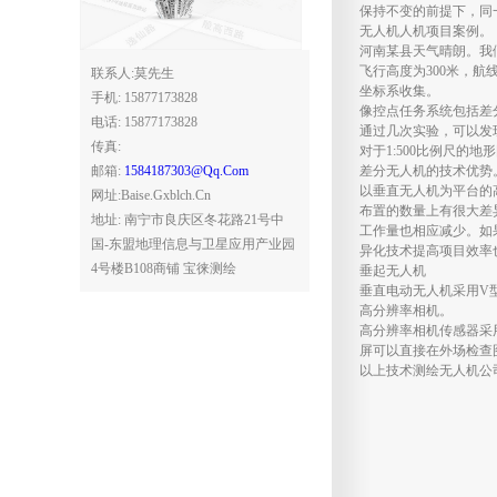
保持不变的前提下，同一
无人机人机项目案例。
河南某县天气晴朗。我
飞行高度为300米，航
联系人:莫先生
坐标系收集。
手机: 15877173828
像控点任务系统包括差分
电话: 15877173828
通过几次实验，可以发现应
传真:
对于1:500比例尺的
邮箱:
1584187303@qq.com
差分无人机的技术优势
以垂直无人机为平台的
网址:baise.gxblch.cn
布置的数量上有很大差
地址: 南宁市良庆区冬花路21号中
工作量也相应减少。如果
国-东盟地理信息与卫星应用产业园
异化技术提高项目效率
4号楼B108商铺 宝徕测绘
垂起无人机
垂直电动无人机采用V
高分辨率相机。
高分辨率相机传感器采用全
屏可以直接在外场检查
以上技术测绘无人机公