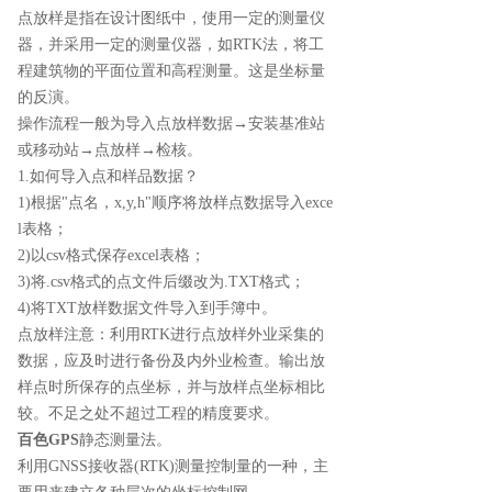
点放样是指在设计图纸中，使用一定的测量仪
器，并采用一定的测量仪器，如RTK法，将工
程建筑物的平面位置和高程测量。这是坐标量
的反演。
操作流程一般为导入点放样数据→安装基准站
或移动站→点放样→检核。
1.如何导入点和样品数据？
1)根据"点名，x,y,h"顺序将放样点数据导入exce
l表格；
2)以csv格式保存excel表格；
3)将.csv格式的点文件后缀改为.TXT格式；
4)将TXT放样数据文件导入到手簿中。
点放样注意：利用RTK进行点放样外业采集的
数据，应及时进行备份及内外业检查。输出放
样点时所保存的点坐标，并与放样点坐标相比
较。不足之处不超过工程的精度要求。
百色GPS
静态测量法。
利用GNSS接收器(RTK)测量控制量的一种，主