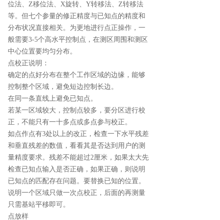
位法、Z移位法、X旋转、Y转移法、Z转移法
等。但七个参量的修正精度与已知点的精度和
分布状况直接相关。为更地进行点正操作，一
般需要3-5个高水平控制点，在测区周围和测区
中心位置要均匀分布。
点校正说明：
确定的点好分布在整个工作区域的边缘，能够
控制整个区域，避免短边控制长边。
在同一条直线上避免已知点。
若某一区域较大，控制点较多，要分区进行校
正，不能只有一十多点或多点参与校正。
如点作点有3处以上的改正，检查一下水平残差
和垂直残差的数值，看看其是否达到用户的测
量精度要求。残差不能超过2厘米，如果太大先
检查已知点输入是否正确，如果正确，则说明
已知点的匹配存在问题。要替换已知的位置。
说明一个区域只做一次点校正，后面的再测量
只需基站平移即可。
点放样