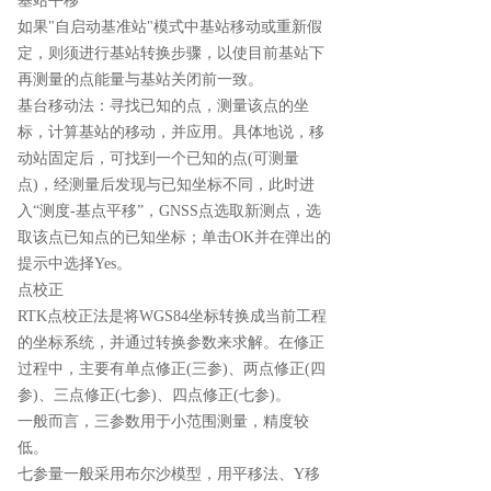
基站平移
如果"自启动基准站"模式中基站移动或重新假
定，则须进行基站转换步骤，以使目前基站下
再测量的点能量与基站关闭前一致。
基台移动法：寻找已知的点，测量该点的坐
标，计算基站的移动，并应用。具体地说，移
动站固定后，可找到一个已知的点(可测量
点)，经测量后发现与已知坐标不同，此时进
入“测度-基点平移”，GNSS点选取新测点，选
取该点已知点的已知坐标；单击OK并在弹出的
提示中选择Yes。
点校正
RTK点校正法是将WGS84坐标转换成当前工程
的坐标系统，并通过转换参数来求解。在修正
过程中，主要有单点修正(三参)、两点修正(四
参)、三点修正(七参)、四点修正(七参)。
一般而言，三参数用于小范围测量，精度较
低。
七参量一般采用布尔沙模型，用平移法、Y移