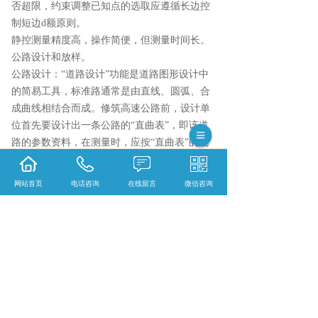
否超限，约束调整已知点的选取应遵循长边控
制短边d额原则。
静控测量精度高，操作简便，但测量时间长。
公路设计和放样。
公路设计：“道路设计”功能是道路图形设计中
的简易工具，标准路通常是由直线、圆弧、合
成曲线相结合而成。修筑高速公路前，设计单
位首先要设计出一条公路的“直曲表”，即该道
路的参数资料，在测量时，应按“直曲表”的规
定进行测量放样，在测量放样之前要采用道路
设计，在软件中，用设计者提供的“直曲表”输
网站首页
电话咨询
在线留言
微信咨询
入生成道路设计文件，并利用该道路设计文件
进行勘测和放样。
正交曲表的常用要素有：坐标、桩编号、方位
角、曲线间直线长、转角、半径、弯长、弯曲
长度、断链、长链、短链、卵形曲线、回旋曲
线等。
公路放样实际上就是点放样的线路表现形式，
既在点放样时以设计线路图为底图，实时地显