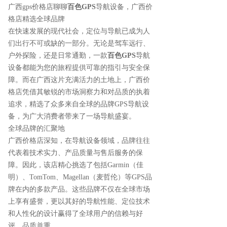
广西gps价格店聊聊
百色GPS
导航设备，广西价
格店精选全球品牌
在快速发展的现代社会，定位与导航已成为人
们出行不可或缺的一部分。无论是驾车远行、
户外探险，还是日常通勤，一款
百色GPS
导航
设备都能为您的旅程提供可靠的指引与安全保
障。而在广西这片充满活力的土地上，广西价
格店凭借其敏锐的市场洞察力和对品质的执着
追求，精选了众多来自全球的品牌GPS导航设
备，为广大消费者带来了一场导航盛宴。
全球品牌的汇聚地
广西价格店深知，在导航设备领域，品牌往往
代表着技术实力、产品质量与售后服务的保
障。因此，该店精心挑选了包括Garmin（佳
明）、TomTom、Magellan（麦哲伦）等GPS品
牌在内的多款产品。这些品牌不仅在全球市场
上享有盛誉，更以其好的导航性能、定位技术
和人性化的设计赢得了全球用户的信赖与好
评。品质并重