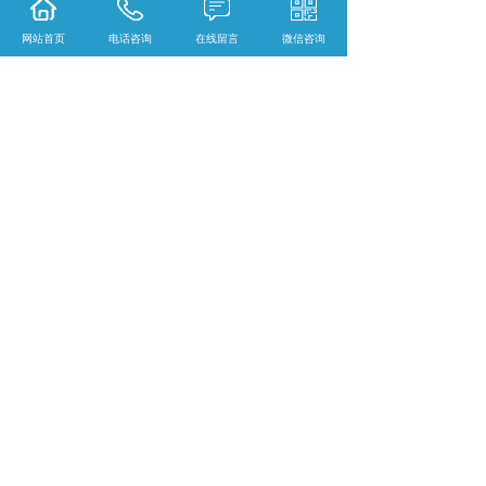
总之，测绘无人机作为高空视角下的地理信息
采集新利器，正以其独特的优势改变着传统测
网站首页
电话咨询
在线留言
微信咨询
绘方式。随着技术的不断进步和应用领域的拓
展，测绘无人机将在地理信息领域发挥越来越
重要的作用，为人类创造更加美好的未来。
百色GPS怎么样？百色RTK哪家便宜？百色全
站仪哪家好？广西南宁宝徕测绘科技有限公司
主要提供百色GPS,百色RTK,百色全站仪,
相关标签：
测绘无人机
,
测绘无人机专卖店
,
上一条：
百色广西gps店聊聊GPS在智能交通系
统中的运用和价值
下一条：
百色测绘无人机专卖店聊聊百色测绘